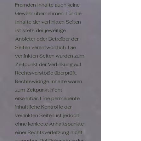
Fremden Inhalte auch keine
Gewähr übernehmen. Für die
Inhalte der verlinkten Seiten
ist stets der jeweilige
Anbieter oder Betreiber der
Seiten verantwortlich. Die
verlinkten Seiten wurden zum
Zeitpunkt der Verlinkung auf
Rechtsverstöße überprüft.
Rechtswidrige Inhalte waren
zum Zeitpunkt nicht
erkennbar. Eine permanente
inhaltliche Kontrolle der
verlinkten Seiten ist jedoch
ohne konkrete Anhaltspunkte
einer Rechtsverletzung nicht
zumutbar. Bei Bekanntwerden