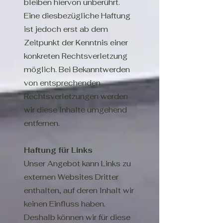
bleiben hiervon unberührt.
Eine diesbezügliche Haftung
ist jedoch erst ab dem
Zeitpunkt der Kenntnis einer
konkreten Rechtsverletzung
möglich. Bei Bekanntwerden
von entsprechenden
Rechtsverletzungen werden
wir diese Inhalte umgehend
entfernen.
Haftung für Links
Unser Angebot kann Links zu
externen Websites Dritter
enthalten, auf deren Inhalt wir
keinen Einfluss haben.
Deshalb können wir für diese