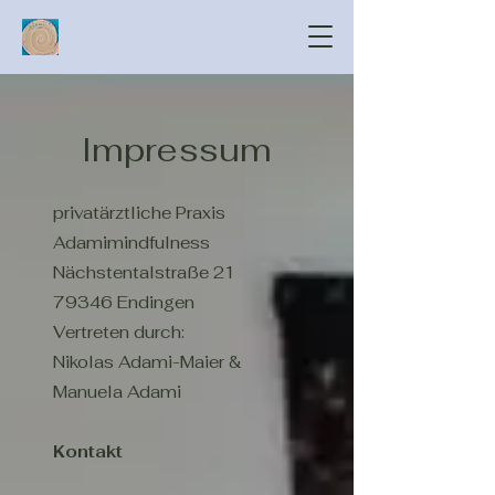
Impressum
privatärztliche Praxis
Adamimindfulness
Nächstentalstraße 21
79346 Endingen
Vertreten durch:
Nikolas Adami-Maier &
Manuela Adami
Kontakt