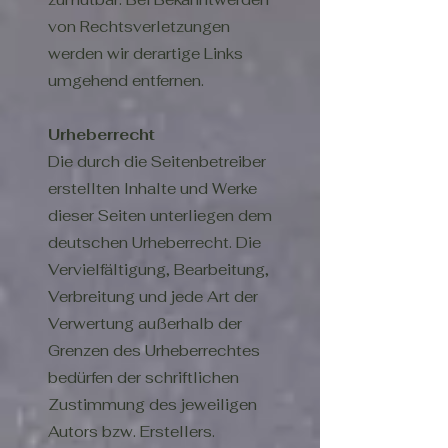
von Rechtsverletzungen
werden wir derartige Links
umgehend entfernen.
Urheberrecht
Die durch die Seitenbetreiber
erstellten Inhalte und Werke
dieser Seiten unterliegen dem
deutschen Urheberrecht. Die
Vervielfältigung, Bearbeitung,
Verbreitung und jede Art der
Verwertung außerhalb der
Grenzen des Urheberrechtes
bedürfen der schriftlichen
Zustimmung des jeweiligen
Autors bzw. Erstellers.