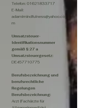
Telefon:
01621833717
E-Mail:
adamimindfulness@yahoo.co
m
Umsatzsteuer-
Identifikationsnummer
gemäß § 27 a
Umsatzsteuergesetz:
DE457710775
Berufsbezeichnung und
berufsrechtliche
Regelungen
Berufsbezeichnung:
Arzt (Fachärzte für
Allgemeinmedizin)